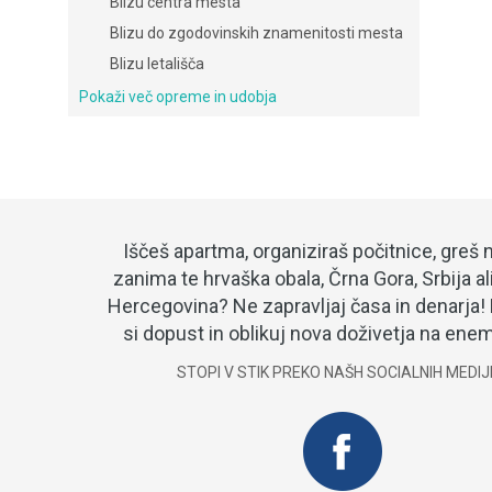
Blizu centra mesta
Blizu do zgodovinskih znamenitosti mesta
Blizu letališča
Pokaži več opreme in udobja
Iščeš apartma, organiziraš počitnice, greš 
zanima te hrvaška obala, Črna Gora, Srbija al
Hercegovina? Ne zapravljaj časa in denarja! 
si dopust in oblikuj nova doživetja na en
STOPI V STIK PREKO NAŠH SOCIALNIH MEDI