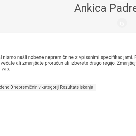
Ankica Padr
danes
izbriši
danes
l nismo našli nobene nepremičnine z vpisanimi specifikacijami. 
večate ali zmanjšate proračun ali izberete drugo regijo. Zmanjšajt
 vas.
jdeno
0
nepremičnin v kategoriji Rezultate iskanja