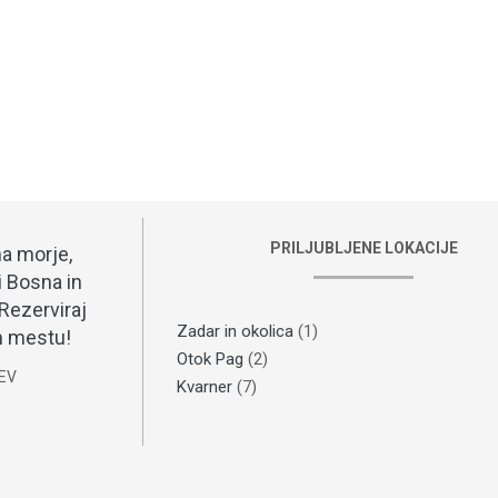
PRILJUBLJENE LOKACIJE
na morje,
i Bosna in
Rezerviraj
Zadar in okolica
(1)
em mestu!
Otok Pag
(2)
JEV
Kvarner
(7)