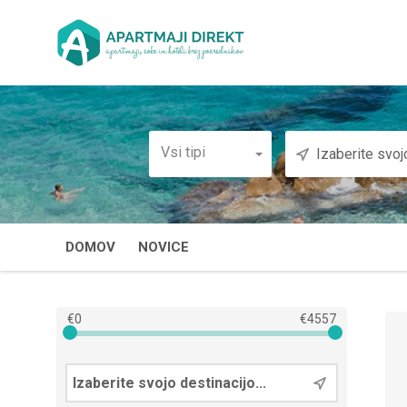
Vsi tipi
DOMOV
NOVICE
€
0
€
4557