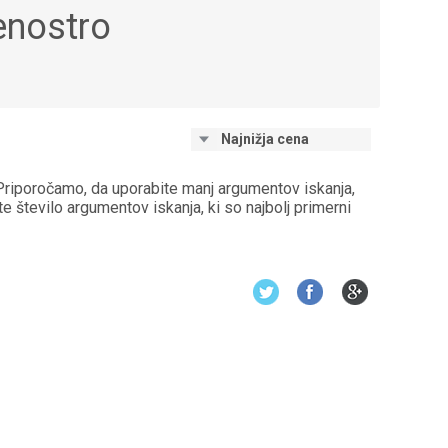
enostro
zapri
izbriši
zapri
Najnižja cena
Priporočamo, da uporabite manj argumentov iskanja,
e število argumentov iskanja, ki so najbolj primerni