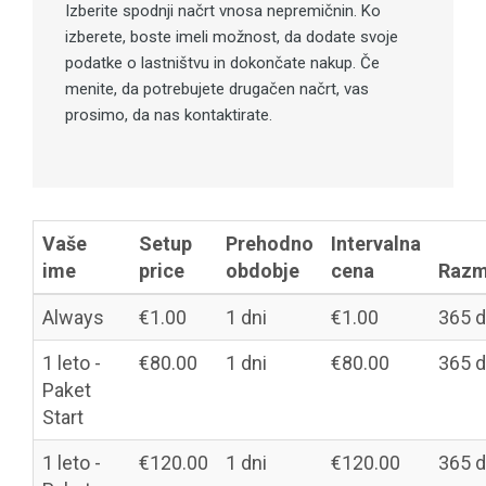
Izberite spodnji načrt vnosa nepremičnin. Ko
izberete, boste imeli možnost, da dodate svoje
podatke o lastništvu in dokončate nakup. Če
menite, da potrebujete drugačen načrt, vas
prosimo, da nas kontaktirate.
Vaše
Setup
Prehodno
Intervalna
ime
price
obdobje
cena
Razm
Always
€1.00
1 dni
€1.00
365 d
1 leto -
€80.00
1 dni
€80.00
365 d
Paket
Start
1 leto -
€120.00
1 dni
€120.00
365 d