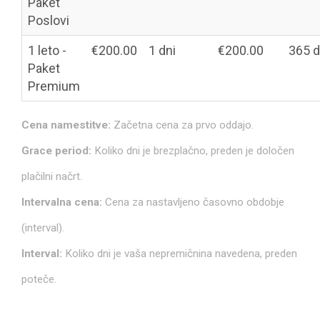
Paket
Poslovi
1 leto -
€200.00
1 dni
€200.00
365 d
Paket
Premium
Cena namestitve:
Začetna cena za prvo oddajo.
Grace period:
Koliko dni je brezplačno, preden je določen
plačilni načrt.
Intervalna cena:
Cena za nastavljeno časovno obdobje
(interval).
Interval:
Koliko dni je vaša nepremičnina navedena, preden
poteče.