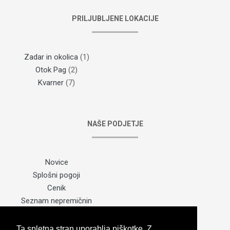
PRILJUBLJENE LOKACIJE
Zadar in okolica
(1)
Otok Pag
(2)
Kvarner
(7)
NAŠE PODJETJE
Novice
Splošni pogoji
Cenik
Seznam nepremičnin
Sitemap
Kontaktirajte nas
Ta spletna stran uporablja piškotke. Z