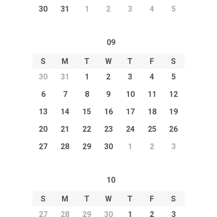
30
31
1
2
3
4
5
09
S
M
T
W
T
F
S
30
31
1
2
3
4
5
6
7
8
9
10
11
12
13
14
15
16
17
18
19
20
21
22
23
24
25
26
27
28
29
30
1
2
3
10
S
M
T
W
T
F
S
27
28
29
30
1
2
3