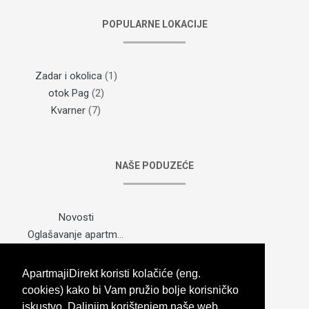
POPULARNE LOKACIJE
Zadar i okolica
(1)
otok Pag
(2)
Kvarner
(7)
NAŠE PODUZEĆE
Novosti
Oglašavanje apartmana
Odabir paketa
Nekretina
ApartmajiDirekt koristi kolačiće (eng.
Karta web stranice
cookies) kako bi Vam pružio bolje korisničko
Kontaktirajte nas
iskustvo. Daljnjim korištenjem naše web