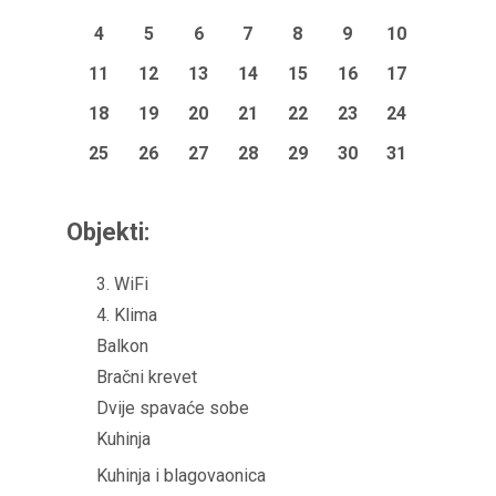
4
5
6
7
8
9
10
11
12
13
14
15
16
17
18
19
20
21
22
23
24
25
26
27
28
29
30
31
Objekti:
3. WiFi
4. Klima
Balkon
Bračni krevet
Dvije spavaće sobe
Kuhinja
Kuhinja i blagovaonica