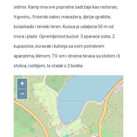
odmor. Kamp ima sve popratne sadržaje kao restoran,
trgovinu , frizerski salon, masažera, dječje igralište,
košarkaški i teniski teren. Kućica je udaljena 50 m od
mora i plaže. Opremljenost kućice: 3 spavaće sobe, 2
kupaonice, boravak i kuhinja sa svim potrebnim
aparatima, klimom, TV-om i drvena terasa sa stolom i 6
stolica, roštiljem, te stalak s 2 bicikla.
+
−