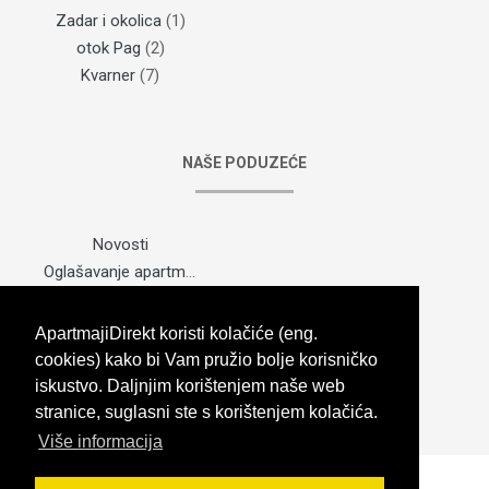
Zadar i okolica
(1)
otok Pag
(2)
Kvarner
(7)
NAŠE PODUZEĆE
Novosti
Oglašavanje apartmana
Odabir paketa
Nekretina
ApartmajiDirekt koristi kolačiće (eng.
Karta web stranice
cookies) kako bi Vam pružio bolje korisničko
Kontaktirajte nas
iskustvo. Daljnjim korištenjem naše web
stranice, suglasni ste s korištenjem kolačića.
Više informacija