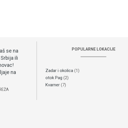
POPULARNE LOKACIJE
aš se na
rbija ili
novac!
Zadar i okolica
(1)
ljaje na
otok Pag
(2)
Kvarner
(7)
REŽA