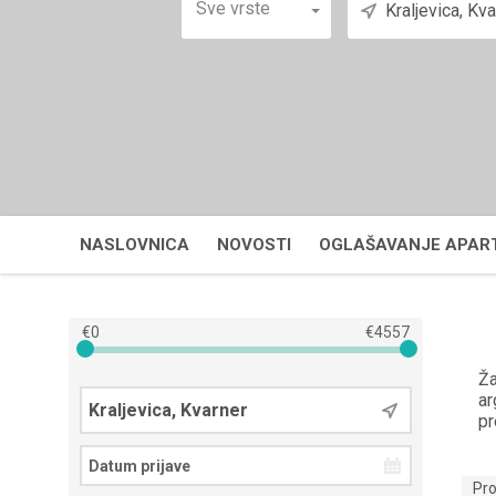
Sve vrste
NASLOVNICA
NOVOSTI
OGLAŠAVANJE APA
€
0
€
4557
Ža
ar
pr
Pr