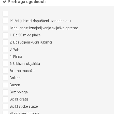
Pretraga ugodnosti
Kućni ljubimci dopušteni uz nadoplatu
Mogućnost iznajmljivanja skijaške opreme
1. Do 50 m od plaže
2. Dozvoljeni kućni ljubimci
3. WiFi
4. Klima
6. U blizini skijališta
Aroma masaža
Balkon
Bazen
Bez pologa
Bicikli gratis
Biciklističke staze
Blizina aerodroma