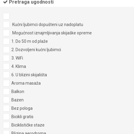
Pretraga ugodnosti
Kućni ljubimci dopušteni uz nadoplatu
Mogućnost iznajmljivanja skijaške opreme
1. Do 50 m od plaže
2. Dozvoljeni kućni ljubimci
3. WiFi
4. Klima
6. U blizini skijališta
Aroma masaža
Balkon
Bazen
Bez pologa
Bicikli gratis
Biciklističke staze
Blizina aerodroma