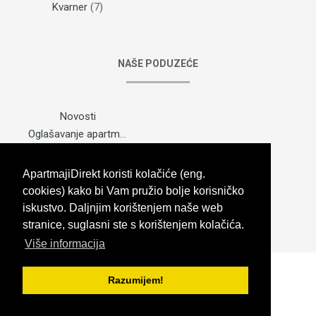
Kvarner
(7)
NAŠE PODUZEĆE
Novosti
Oglašavanje apartmana
Odabir paketa
Nekretina
ApartmajiDirekt koristi kolačiće (eng.
Karta web stranice
cookies) kako bi Vam pružio bolje korisničko
Kontaktirajte nas
iskustvo. Daljnjim korištenjem naše web
stranice, suglasni ste s korištenjem kolačića.
Više informacija
Razumijem!
Copyright © 2026 ApartmajiDirekt.com