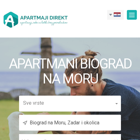
Nav
APARTMANI BIOGRAD
NA MORU
Sve vrste
Vrijeme