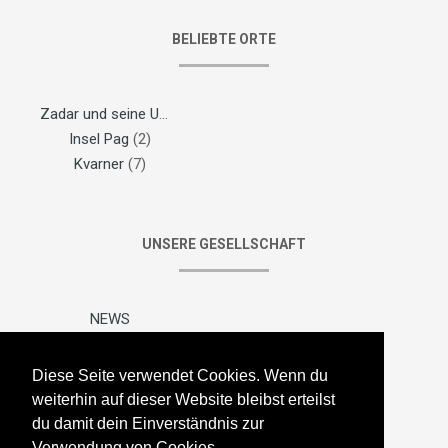
BELIEBTE ORTE
Zadar und seine Umgebung
(1)
Insel Pag
(2)
Kvarner
(7)
UNSERE GESELLSCHAFT
NEWS
Pakete/Tarife
Objek einstellen
Diese Seite verwendet Cookies. Wenn du
Sitemap
weiterhin auf dieser Website bleibst erteilst
Kontaktieren Sie uns
du damit dein Einverständnis zur
Verwendung von Cookies.